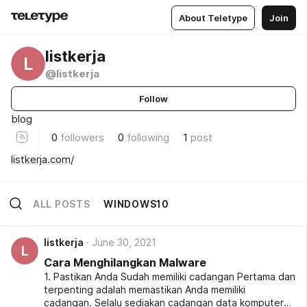
About Teletype
Join
listkerja
L
@listkerja
Follow
blog
0
followers
0
following
1
post
listkerja.com/
ALL POSTS
WINDOWS10
listkerja
June 30, 2021
L
Cara Menghilangkan Malware
1. Pastikan Anda Sudah memiliki cadangan Pertama dan
terpenting adalah memastikan Anda memiliki
cadangan. Selalu sediakan cadangan data komputer