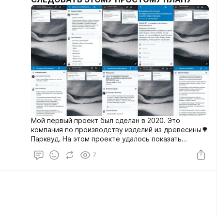
Мой первый проект был сделан в 2020. Это
компания по производству изделий из древесины🌳
Парквуд. На этом проекте удалось показать
результат, после чего и родилась идея строить
7
системные отделы продаж.