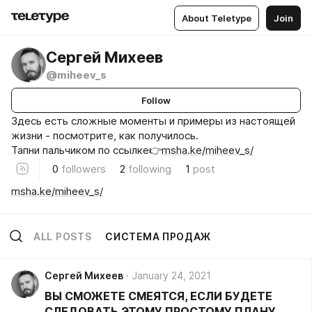
About Teletype
Join
Сергей Михеев
@miheev_s
Follow
Здесь есть сложные моменты и примеры из настоящей
жизни - посмотрите, как получилось.
Тапни пальчиком по ссылке👉
msha.ke/miheev_s/
0
followers
2
following
1
post
msha.ke/miheev_s/
ALL POSTS
СИСТЕМА ПРОДАЖ
Сергей Михеев
January 24, 2021
ВЫ СМОЖЕТЕ СМЕЯТСЯ, ЕСЛИ БУДЕТЕ
СЛЕДОВАТЬ ЭТОМУ ПРОСТОМУ ПЛАНУ