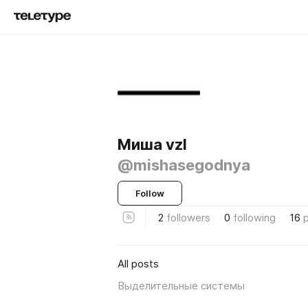
Миша vzl
@mishasegodnya
Follow
2
followers
0
following
16
All posts
Выделительные системы