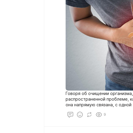
Говоря об очищении организма,
распространенной проблеме, ка
она напрямую связана, с одной
а именно с бродильно-гнилостн
9
с процессом его очищения.