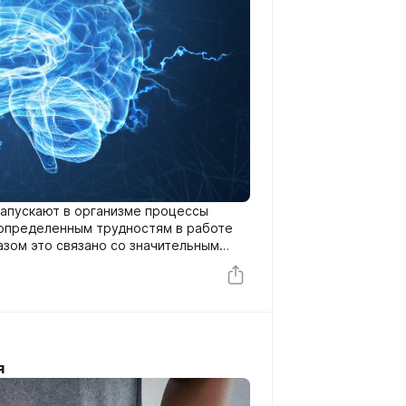
запускают в организме процессы
 определенным трудностям в работе
зом это связано со значительным
растворимых и ряда других
принимают активное участие в работе
я