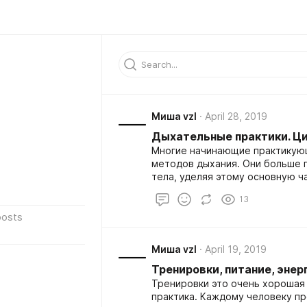
Миша vzl
April 28, 2019
Дыхательные практики. Циг
Многие начинающие практикую
методов дыхания. Они больше 
тела, уделяя этому основную ча
возникают значительные трудно
13
и напряжение во время выполн
posts
Миша vzl
April 19, 2019
Тренировки, питание, энерг
Тренировки это очень хорошая
практика. Каждому человеку п