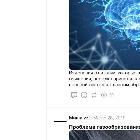
Изменения в питании, которые 
очищения, нередко приводят к
нервной системы. Главным обра
уменьшением доли жиров, жиро
20
витаминов в рационе, которые 
нервных клеток.
Миша vzl
March 28, 2019
Проблема газообразовани