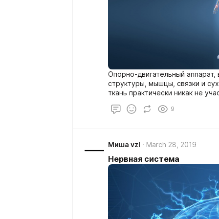
Опорно-двигательный аппарат,
структуры, мышцы, связки и су
ткань практически никак не уч
не менее на их состоянии всег
9
последствия того, как человек 
питается и поддерживает себя 
Миша vzl
March 28, 2019
Нервная система