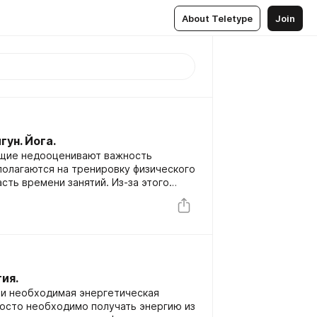
About Teletype
Join
ун. Йога.
щие недооценивают важность
полагаются на тренировку физического
сть времени занятий. Из-за этого
сти в развитии гибкости и силы, боль
ения упражнений.
ия.
 и необходимая энергетическая
росто необходимо получать энергию из