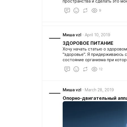
пространства и сделать это мо
нагрузок. Занятия йогой и циг
9
практиками приносят высокие р
времени и усердия, чем проста
активность.
Миша vzl
April 10, 2019
ЗДОРОВОЕ ПИТАНИЕ
Хочу начать статью о здоровом
"здоровье". Я придерживаюсь 
состояние организма при кото
над процессами загрязнения. Д
12
подходящие определение так-к
токсинов происходят различные
придерживаться этого понятия,
питание при котором процессы
Миша vzl
March 28, 2019
процессами загрязнения и при 
необходимые ему питательные 
Опорно-двигательный апп
дефицитов витаминов, кислот н