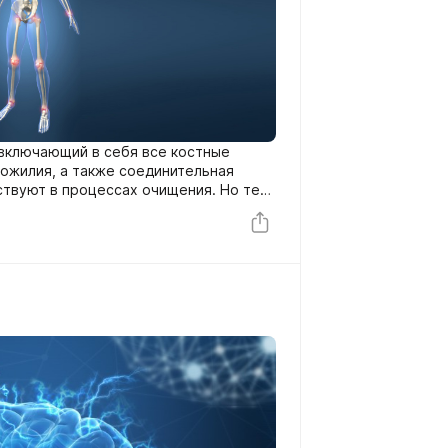
 включающий в себя все костные
хожилия, а также соединительная
аствуют в процессах очищения. Но тем
да очень четко отражаются
следит за своим здоровьем, как он
в форме.