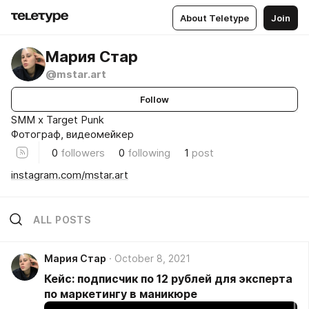
About Teletype
Join
Мария Стар
@mstar.art
Follow
SMM x Target Punk
Фотограф, видеомейкер
0
followers
0
following
1
post
instagram.com/mstar.art
ALL POSTS
Мария Стар
October 8, 2021
Кейс: подписчик по 12 рублей для эксперта
по маркетингу в маникюре