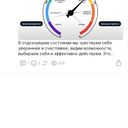
В отдохнувшем состоянии мы чувствуем себя
увереннее и счастливее, видим возможности,
выбираем себя и эффективно действуем. Это
происходит, так как состояние влияет на наше
1
2
520
мышление и действия.