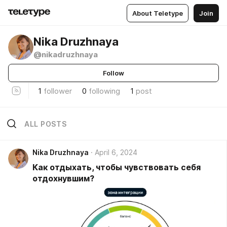
About Teletype
Join
Nika Druzhnaya
@nikadruzhnaya
Follow
1
follower
0
following
1
post
ALL POSTS
Nika Druzhnaya
April 6, 2024
Как отдыхать, чтобы чувствовать себя
отдохнувшим?