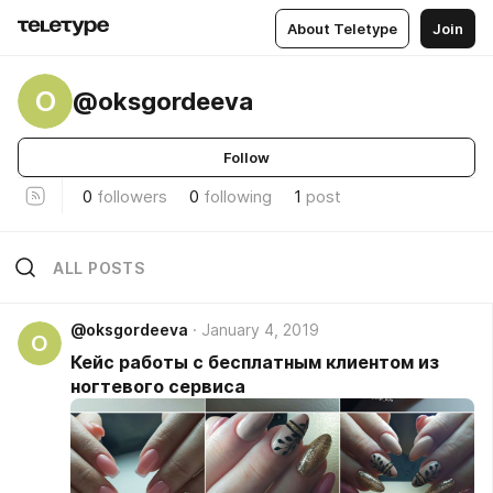
About Teletype
Join
O
@oksgordeeva
Follow
0
followers
0
following
1
post
ALL POSTS
@oksgordeeva
January 4, 2019
O
Кейс работы с бесплатным клиентом из
ногтевого сервиса