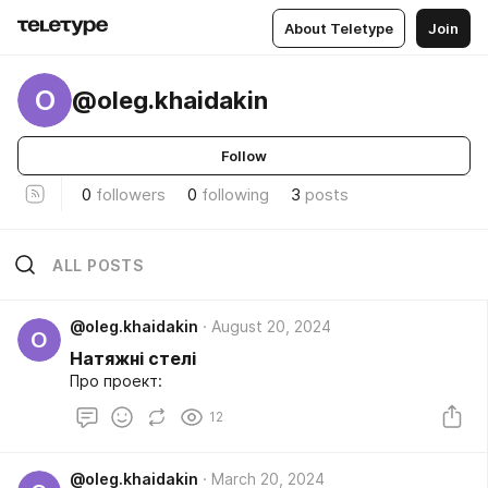
About Teletype
Join
O
@oleg.khaidakin
Follow
0
followers
0
following
3
posts
ALL POSTS
@oleg.khaidakin
August 20, 2024
O
Натяжні стелі
Про проект:
12
@oleg.khaidakin
March 20, 2024