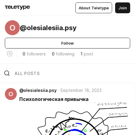
About Teletype
Join
O
@olesialesiia.psy
Follow
0
followers
0
following
1
post
ALL POSTS
@olesialesiia.psy
September 18, 2023
O
Психологическая привычка