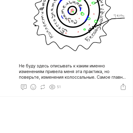
Не буду здесь описывать к каким именно
изменениям привела меня эта практика, но
поверьте, изменения колоссальные. Самое главное
- я стала уверенной в себе за счёт элементов,
51
которые я открыла в себе, выполняя эту практику.