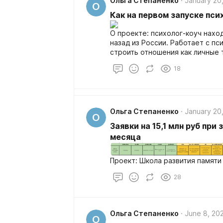
Ольга Степаненко
January 20
О
Как на первом запуске пс
О проекте: психолог-коуч нахо
назад из России. Работает с п
строить отношения как личные т
личности человека. Ранее зараб
18
помощью личных консультаций.
(американском) языке.
Ольга Степаненко
January 20
О
Заявки на 15,1 млн руб при 
месяца
Проект: Школа развития памяти
28
Ольга Степаненко
June 8, 20
О