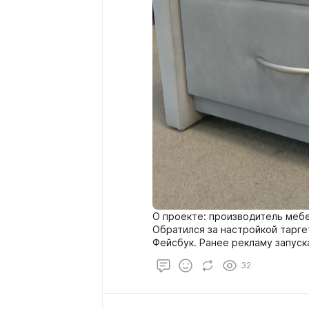
О проекте: производитель мебе
Обратился за настройкой тарге
Фейсбук. Ранее рекламу запуска
Основные продажи, считали, идут
32
магазина и люди покупали, толь
вживую)