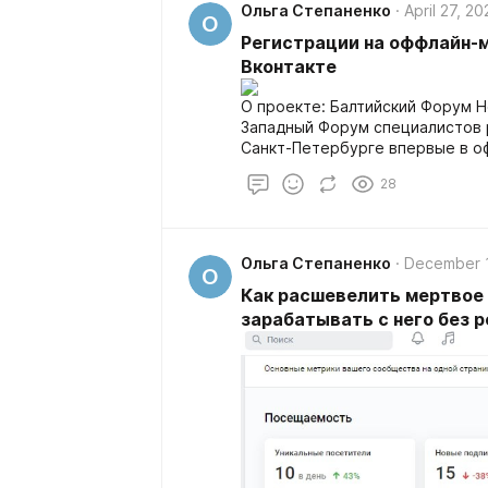
Ольга Степаненко
April 27, 20
О
Регистрации на оффлайн-м
Вконтакте
О проекте: Балтийский Форум 
Западный Форум специалистов 
Санкт-Петербурге впервые в оффлайн 
мероприятия был запланирован
28
приглашённым гостем из Москвы
000 и 15 000 руб. Был запланир
весь комплекс таргетированной
подготовки, клиент сократил бю
Ольга Степаненко
December 1
на таргет ставки не делает и б
О
дополнительная мера к общей п
Как расшевелить мертвое 
была запланирована на 06.02.23
зарабатывать с него без 