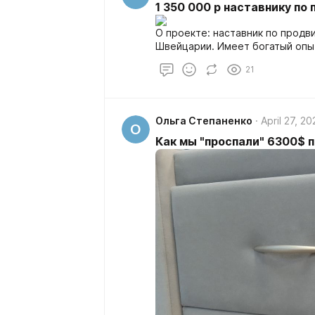
1 350 000 р наставнику по
О проекте: наставник по продвижению на платформе
Швейцарии. Имеет богатый опыт
21
Ольга Степаненко
April 27, 20
О
Как мы "проспали" 6300$ 