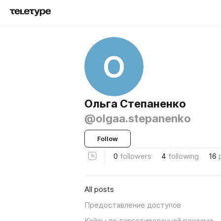
О
Ольга Степаненко
@olgaa.stepanenko
Follow
0
followers
4
following
16
All posts
Предоставление доступов
Кейсы по таргетированной рекламе