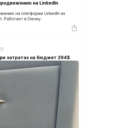
 продвижению на LinkedIn
 LinkedIn из
. Работает в Disney.
23
при затратах на бюджет 294$