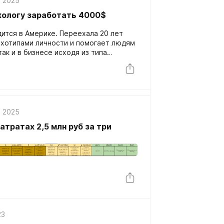
, 2025
ихологу заработать 4000$
дится в Америке. Переехала 20 лет
сихотипами личности и помогает людям
ак и в бизнесе исходя из типа
атывала на своих услугах только с
 Проект полностью на английском
, 2025
затратах 2,5 млн руб за три
23