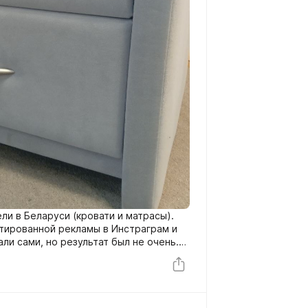
ли в Беларуси (кровати и матрасы).
тированной рекламы в Инстраграм и
ли сами, но результат был не очень.
 с сайта, т.к. он работал как витрина
ко придя в магазин (пощупав товар