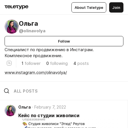
About Teletype
Join
Ольга
@olinavolya
Follow
Специалист по продвижению в Инстаграм.
Комплексное продвижение.
1
follower
0
following
4
posts
www.instagram.com/olinavolya/
ALL POSTS
Ольга
February 7, 2022
Кейс по студии живописи