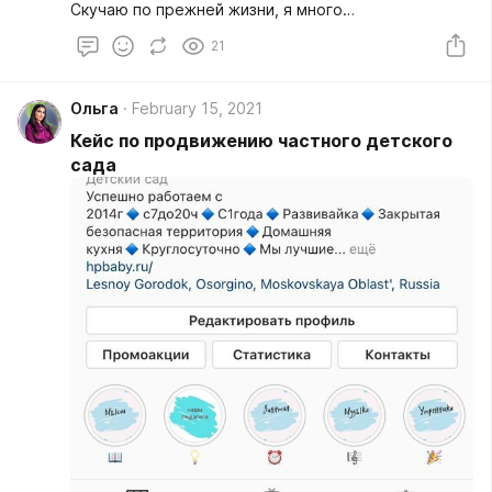
Скучаю по прежней жизни, я много
путешествовала, ходила на концерты тяжелой
21
музыки, кроме того у меня много хобби -
рукоделие и сборка всяких предметов из дерева,
на которые нет сейчас ни возможности ни
Ольга
February 15, 2021
времени. И еще есть мечта - зимовать в тепле.
Кейс по продвижению частного детского
сада