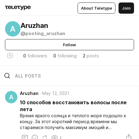
About Teletype
Join
Aruzhan
A
@posting_aruzhan
Follow
0
followers
0
following
2
posts
ALL POSTS
Aruzhan
May 13, 2021
A
10 способов восстановить волосы после
лета
Время яркого солнца и теплого моря подошло к
концу. За этот короткий период времени мы
стараемся получить максимум эмоций и
воспоминаний, которые согреют нас осенними
2