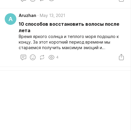
вечерами. В погоне за впечатлениями мы часто
забываем об уходе за собой. А ведь именно летом
наш организм, и особенно волосы, требует к себе
Aruzhan
May 13, 2021
дополнительного внимания
A
10 способов восстановить волосы после
лета
Время яркого солнца и теплого моря подошло к
концу. За этот короткий период времени мы
стараемся получить максимум эмоций и
воспоминаний, которые согреют нас осенними
4
вечерами. В погоне за впечатлениями мы часто
забываем об уходе за собой. А ведь именно летом
наш организм, и особенно волосы, требует к себе
дополнительного внимания