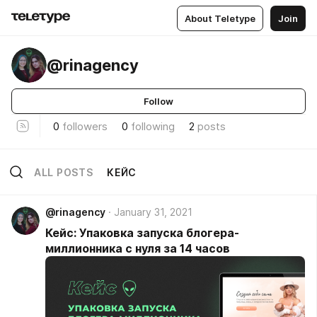
About Teletype
Join
@rinagency
Follow
0
followers
0
following
2
posts
ALL POSTS
КЕЙС
@rinagency
January 31, 2021
Кейс: Упаковка запуска блогера-
миллионника с нуля за 14 часов