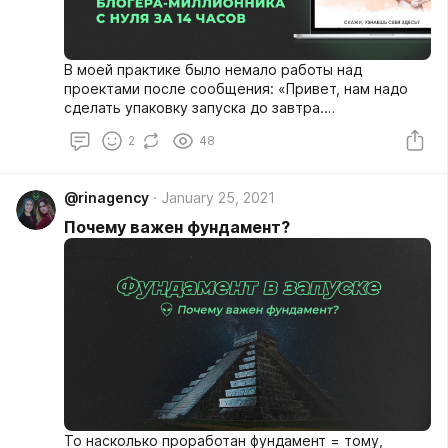
В моей практике было немало работы над
проектами после сообщения: «Привет, нам надо
сделать упаковку запуска до завтра.
Возьмёшься?». И эта работа стала одним из таких
2
48
проектов. О том, как всё прошло и к чему привело
вы узнаете далее.
@rinagency
January 25, 2021
Почему важен фундамент?
То насколько проработан фундамент = тому,