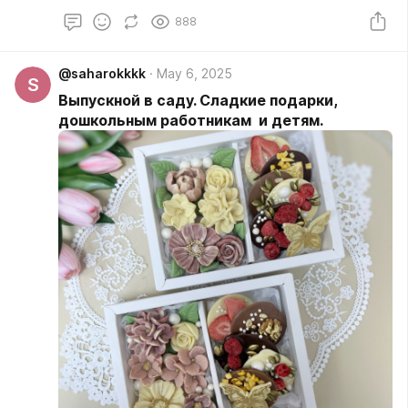
французскую карамель, провожу детские мастер-
888
классы по шоколаду на любой праздник.
@saharokkkk
May 6, 2025
S
Выпускной в саду. Сладкие подарки,
дошкольным работникам и детям.