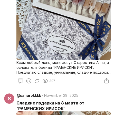
Всем добрый день, меня зовут Старостина Анна, я
основатель бренда "РАМЕНСКИЕ ИРИСКИ".
Предлагаю сладкие, уникальные, сладкие подарки
на 23 февраля, которые подарят радость любому
307
мальчику и большого и маленького.
@saharokkkk
November 28, 2025
S
Сладкие подарки на 8 марта от
"РАМЕНСКИХ ИРИСОК"