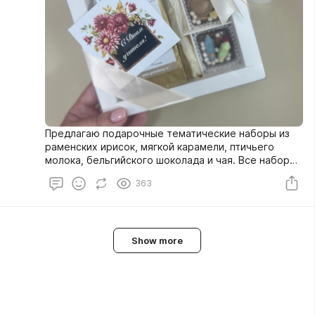
Предлагаю подарочные тематические наборы из
раменских ирисок, мягкой карамели, птичьего
молока, бельгийского шоколада и чая. Все наборы
красиво упаковываются, коробочки
363
перевязываются атласной лентой с тематической
открыткой.
Show more