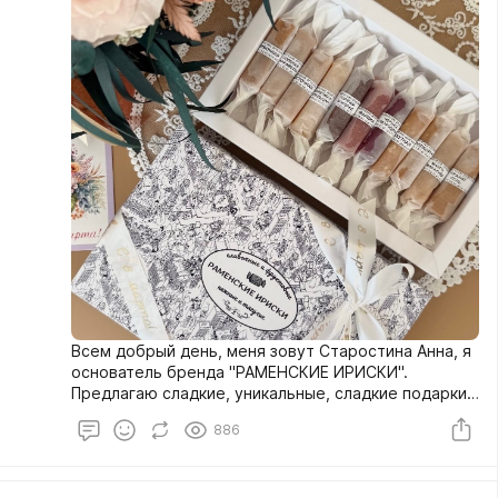
Всем добрый день, меня зовут Старостина Анна, я
основатель бренда "РАМЕНСКИЕ ИРИСКИ".
Предлагаю сладкие, уникальные, сладкие подарки
на 8 марта, которые подойдут в качестве подарка
886
для мам, бабушек, дочек, преподавателей, ваших
родных и близких.