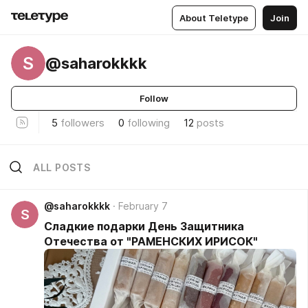
About Teletype
Join
S
@saharokkkk
Follow
5
followers
0
following
12
posts
ALL POSTS
@saharokkkk
February 7
S
Сладкие подарки День Защитника
Отечества от "РАМЕНСКИХ ИРИСОК"