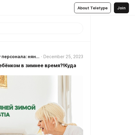
About Teletype
Join
GUESTIA агентство по подбору персонала: няни, домработницы, сиделки СПб/ Колпино/Рыбацкое
December 25, 2023
ебёнком в зимнее время?!Куда