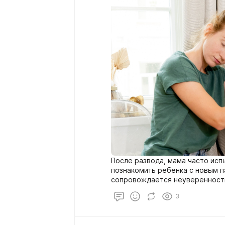
После развода, мама часто испы
познакомить ребенка с новым п
сопровождается неуверенность
выйти из зоны комфорта.Переша
3