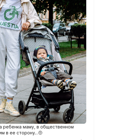
на ребенка маму, в общественном
им в ее сторону…🤨