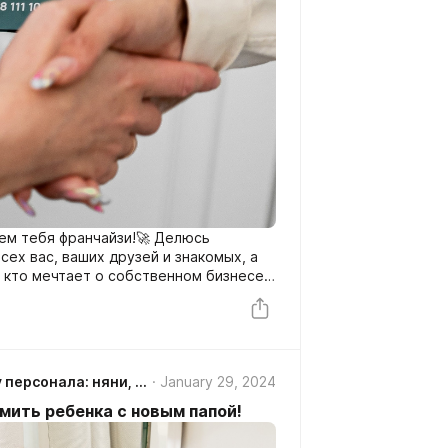
дем тебя франчайзи!🚀 Делюсь
ех вас, ваших друзей и знакомых, а
 кто мечтает о собственном бизнесе в
 персонала, а именно няни, сиделки,
омашний персонал!
GUESTIA агентство по подбору персонала: няни, домработницы, сиделки СПб/ Колпино/Рыбацкое
January 29, 2024
омить ребенка с новым папой!