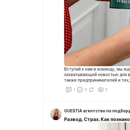
Вступай к нам в команду, мы ж
захватывающей новостью для вс
также предпринимателей и тех,
сфере услуг подбора домашнего
1
3
5
домработницы, одним словом д
Развод. Страх. Как познак