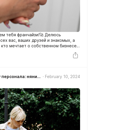
дем тебя франчайзи!🚀 Делюсь
ех вас, ваших друзей и знакомых, а
 кто мечтает о собственном бизнесе в
 персонала, а именно няни, сиделки,
омашний персонал!
GUESTIA агентство по подбору персонала: няни, домработницы, сиделки СПб/ Колпино/Рыбацкое
February 10, 2024