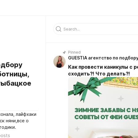
Pinned
одбору
Как провести каникулы с р
ботницы,
сходить?! Что делать?!
Рыбацкое
онала, лайфхаки
ск няни,все о
тодики.
posts