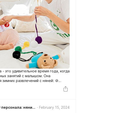
а - это удивительное время года, когда
ных занятий с малышом. Она
 зимних развлечений с няней: 🍪
ги. Это не только весело, но и
инарные навыки. ⛄ Создаем
 Зимой можно играть на свежем воздухе
🎨 Играем с Дарами Фребеля.
елая компания и фантазия! 📚 Читаем
GUESTIA агентство по подбору персонала: няни, домработницы, сиделки СПб/ Колпино/Рыбацкое
February 15, 2024
 уютно собираться вместе и читать