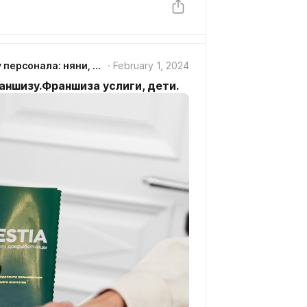
GUESTIA агентство по подбору персонала: няни, домработницы, сиделки СПб/ Колпино/Рыбацкое
February 1, 2024
аншизу.Франшиза услиги, дети.