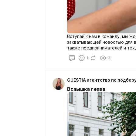
Вступай к нам в команду, мы ж
захватывающей новостью для вс
также предпринимателей и тех,
сфере услуг подбора домашнего
1
3
домработницы, одним словом д
Вспышка гнева