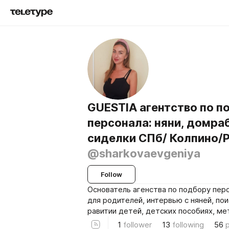
GUESTIA агентство по п
персонала: няни, домра
сиделки СПб/ Колпино/
@sharkovaevgeniya
Follow
Основатель агенства по подбору перс
для родителей, интервью с няней, пои
равитии детей, детских пособиях, ме
1
follower
13
following
56