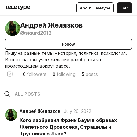
About Teletype
Join
Андрей Желязков
@sigurd2012
Follow
Пишу на разные темы - история, политика, психология.
Испытываю жгучее желание разобраться в
происходящем вокруг хаосе.
0
followers
0
following
5
posts
ALL POSTS
Андрей Желязков
July 26, 2022
Кого изобразил Фрэнк Баум в образах
Железного Дровосека, Страшилы и
Трусливого Льва?