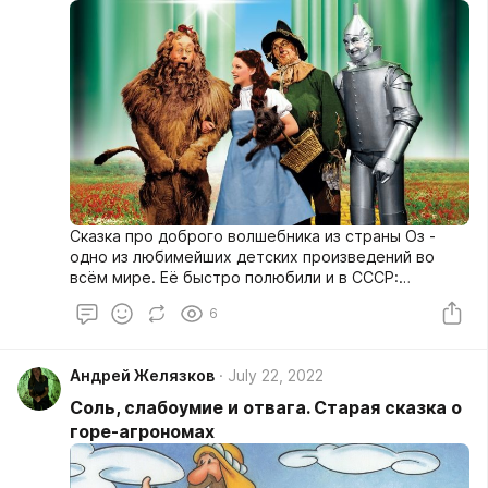
Сказка про доброго волшебника из страны Оз -
одно из любимейших детских произведений во
всём мире. Её быстро полюбили и в СССР:
писатель Александр Волков "присвоил" сюжет,
6
издав пересказ книги под своим именем и слегка
изменённым названием. А затем выпустил
собственные сиквелы, не имеющие ничего общего
Андрей Желязков
July 22, 2022
с серией книг самого Баума.
Соль, слабоумие и отвага. Старая сказка о
горе-агрономах