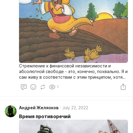
Стремление к финансовой независимости и
абсолютной свободе - это, конечно, похвально. Я и
сам живу в соответствии с этим принципом, хотя
пока что не очень успешно. Однако в этом деле
1
нужны хоть какие-то знания, иначе благородные
намерения приведут известно в какое место.
Андрей Желязков
July 22, 2022
Время противоречий