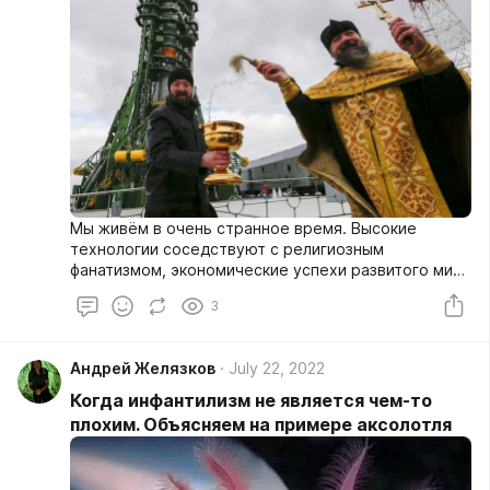
Мы живём в очень странное время. Высокие
технологии соседствуют с религиозным
фанатизмом, экономические успехи развитого мира
- со страшной бедностью в остальных частях
3
планеты. Борцы за экологию призывают не
уничтожать леса, а производить вещи из
искусственных материалов, - и их же
Андрей Желязков
July 22, 2022
единомышленники требуют, чтобы в мире стало
меньше пластика и другой синтетики.
Когда инфантилизм не является чем-то
плохим. Объясняем на примере аксолотля