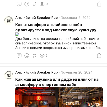
почему спорт-бары становятся популярной
9
альтернативой посещению стадионов.
Английский Speaker Pub
December 5, 2024
Как атмосфера английского паба
адаптируется под московскую культуру
Для большинства россиян английский паб - нечто
символическое, уголок туманной таинственной
Англии с некими непреложными правилами, особой
атмосферой. Иными словами, заведение,
5
требующее для посещения специальных манер и
даже некоторого душевного настроя.
Английский Speaker Pub
November 26, 2024
Как живая музыка или диджеи влияют на
атмосферу в спортивном пабе