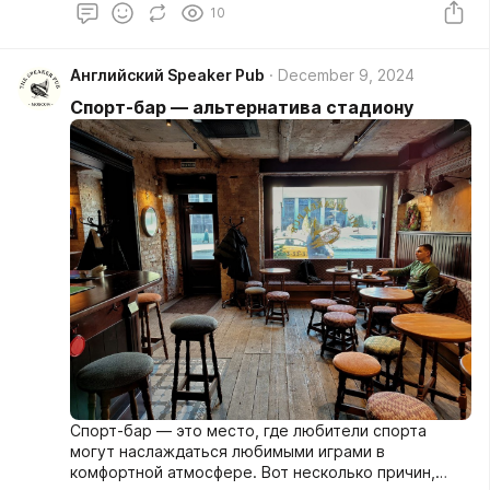
10
которые делают английский паб уникальным:
Английский Speaker Pub
December 9, 2024
Спорт-бар — альтернатива стадиону
Спорт-бар — это место, где любители спорта
могут наслаждаться любимыми играми в
комфортной атмосфере. Вот несколько причин,