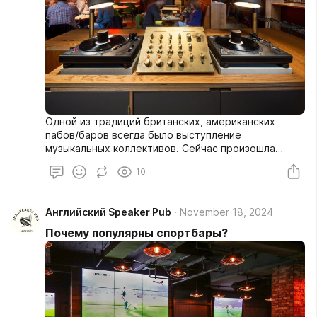
Одной из традиций британских, американских
пабов/баров всегда было выступление
музыкальных коллективов. Сейчас произошла
некоторая смена традиций и в питейных
10
заведениях можно запросто встретить ди-джея и
даже целый конкурс ди-джеев, когда, в угоду
собравшимся соревнуются в мастерстве порой
Английский Speaker Pub
November 18, 2024
очень известные работники пульта и вертушки.
Почему популярны спортбары?