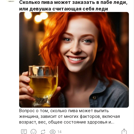
Сколько пива может заказать в пабе леди,
или девушка считающая себя леди
Вопрос о том, сколько пива может выпить
женщина, зависит от многих факторов, включая
возраст, вес, общее состояние здоровья и
наличие медицинских показаний. Важно отметить,
14
что рекомендации по потреблению алкоголя могут