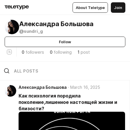
About Teletype
Join
Александра Большова
@sundri_g
Follow
0
followers
0
following
1
post
ALL POSTS
Александра Большова
March 16, 2025
Как психология породила
поколение,лишенное настоящей жизни и
близости?