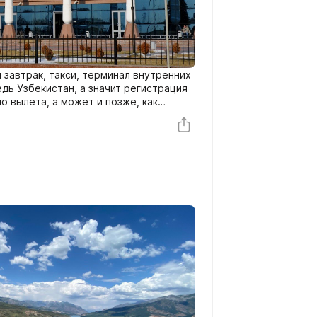
 завтрак, такси, терминал внутренних
едь Узбекистан, а значит регистрация
до вылета, а может и позже, как
 летишь в земли неизведанные, с
но интересные - Республику
украл кораллы), а точнее в Нукус.