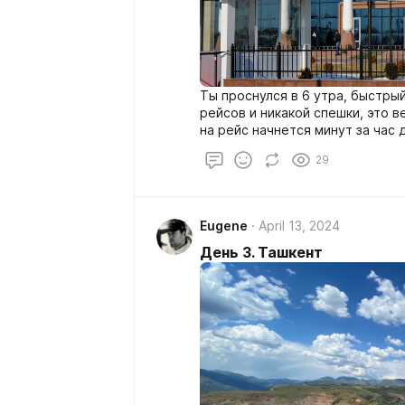
Ты проснулся в 6 утра, быстрый
рейсов и никакой спешки, это в
на рейс начнется минут за час 
повезет. Главное здесь, что ты
29
одной стороны сомнительные, 
Каракалпакастан (Карл у Клары 
Eugene
April 13, 2024
День 3. Ташкент