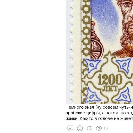
Немного зная (ну совсем чуть-ч
арабские цифры, а потом, по х
языки. Как-то в голове не живе
куда-то едешь не в сладком м
16
минимально знать мару предлож