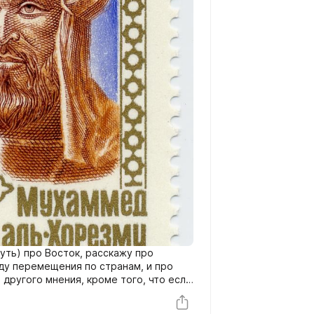
уть) про Восток, расскажу про
оду перемещения по странам, и про
т другого мнения, кроме того, что если
едово-обволакивающем туре, то
ений, устный счёт и различать