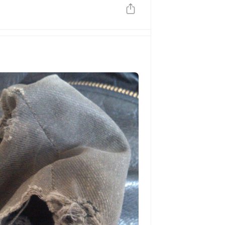
 было смысла переходить на цветную
тном в этой феерии красок были
-зеленые мусорные баки.
нным акцентным оттенком напомнила
, только разве что тут «Город тоски».