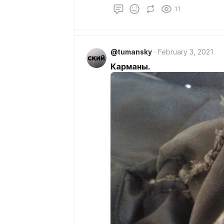
деревья. Кажется в Питере не
11
пленку. Единственным ярким пя
переполненные жизнерадостно
Монохромная гамма с единстве
«Город грехов» Фрэнка Миллера
@tumansky
February 3, 2021
Карманы.