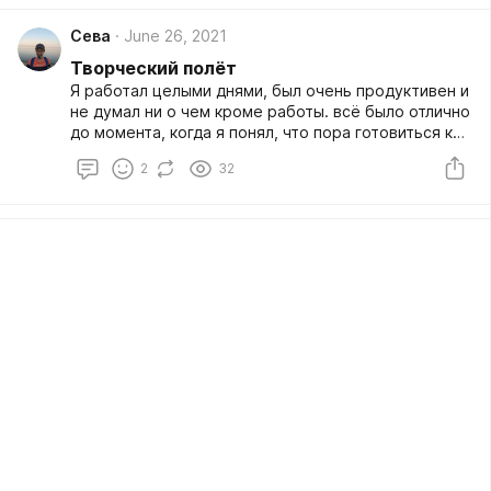
Сева
June 26, 2021
Творческий полёт
Я работал целыми днями, был очень продуктивен и
не думал ни о чем кроме работы. всё было отлично
до момента, когда я понял, что пора готовиться к
экзаменам. Тогда я начал добавлять подготовку к
2
32
ОГЭ в расписание, которое я писал каждый вечер.