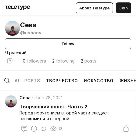
About Teletype
Join
Сева
@ushaev
Follow
Я русский
0
followers
2
following
2
posts
ALL POSTS
ТВОРЧЕСТВО
ИСКУССТВО
ЖИЗН
Сева
June 28, 2021
Творческий полёт. Часть 2
Перед прочтением второй части следует
ознакомиться с первой.
18