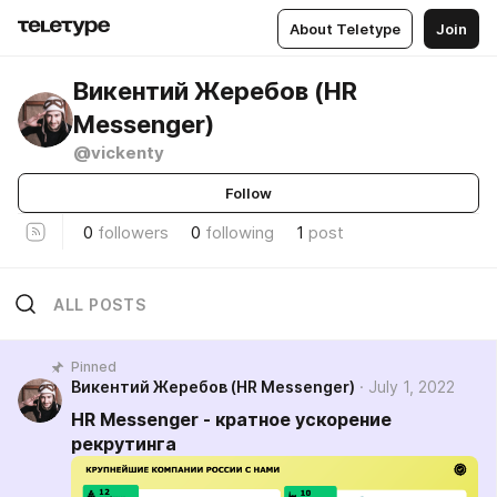
About Teletype
Join
Викентий Жеребов (HR
Messenger)
@vickenty
Follow
0
followers
0
following
1
post
ALL POSTS
Pinned
Викентий Жеребов (HR Messenger)
July 1, 2022
HR Messenger - кратное ускорение
рекрутинга