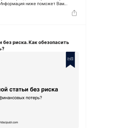
 Информация ниже поможет Вам
нансов и времени, а также
 при публикации статьи.
 без риска. Как обезопасить
ь?