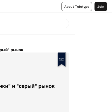
About Teletype
Join
ерый" рынок