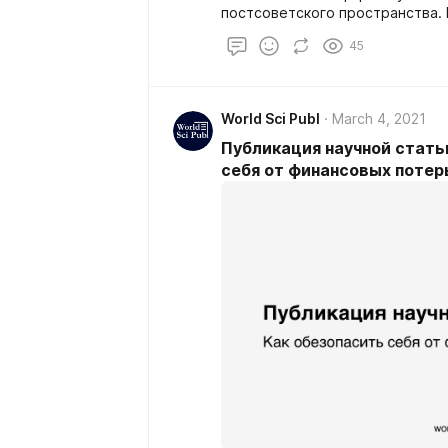
постсоветского пространства.
обезопасить себя от потери фи
45
испорченной репутации ученого
World Sci Publ
March 4, 2021
Публикация научной статьи
себя от финансовых потер