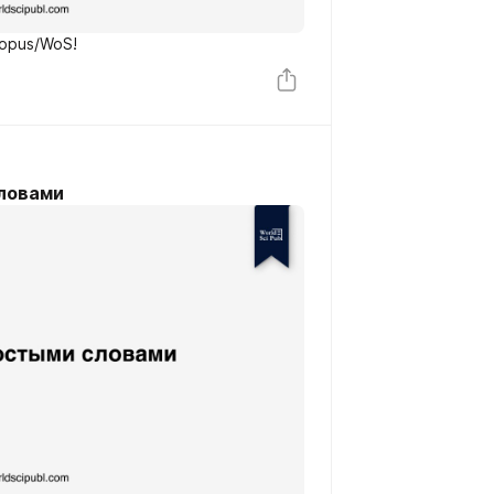
opus/WoS!
словами