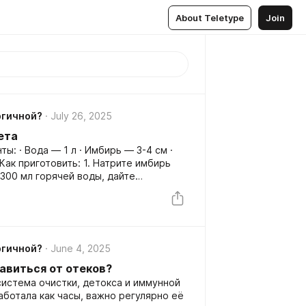
About Teletype
Join
ргичной?
July 26, 2025
ета
3-4 см ·
ргичной?
June 4, 2025
бавиться от отеков?
истема очистки, детокса и иммунной
аботала как часы, важно регулярно её