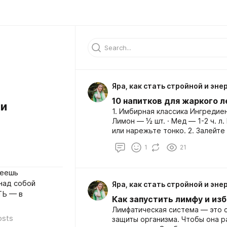
Яра, как стать стройной и эне
10 напитков для жаркого л
 и
1. Имбирная классика Ингредиенты: · Вода — 1 л · Имбирь — 
Лимон — ½ шт. · Мед — 1-2 ч. л. Как приготовить: 1. Натрите имбирь
или нарежьте тонко. 2. Залейте 300 мл горячей воды, дайте
настояться 10-15 минут. 3. Добавьте лимонный сок, мед и воду. 4.
1
21
Украсьте веточками мяты.
деешь
над собой
Яра, как стать стройной и эне
ТЬ — в
Как запустить лимфу и из
Лимфатическая система — это с
osts
защиты организма. Чтобы она р