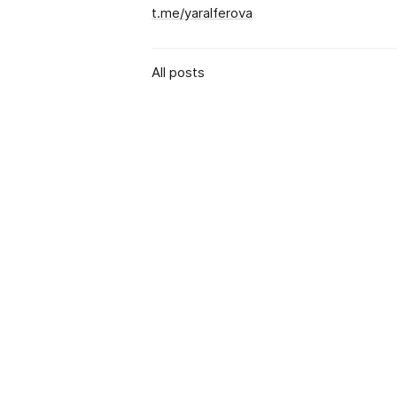
t.me/yaralferova
All posts