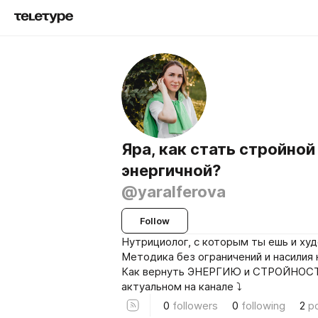
Яра, как стать стройной
энергичной?
@yaralferova
Follow
Нутрициолог, с которым ты ешь и ху
Методика без ограничений и насилия 
Как вернуть ЭНЕРГИЮ и СТРОЙНОС
актуальном на канале ⤵️
0
followers
0
following
2
p