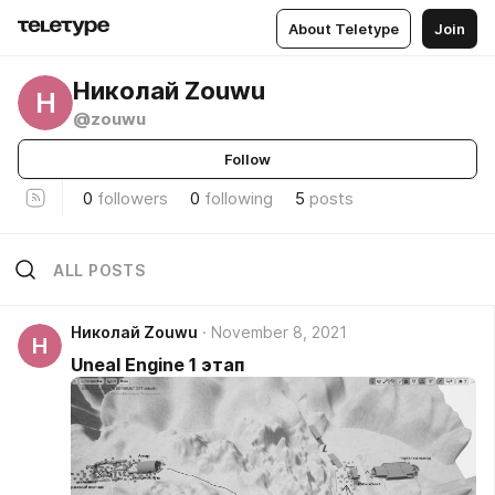
About Teletype
Join
Николай Zouwu
Н
@zouwu
Follow
0
followers
0
following
5
posts
ALL POSTS
Николай Zouwu
November 8, 2021
Н
Uneal Engine 1 этап