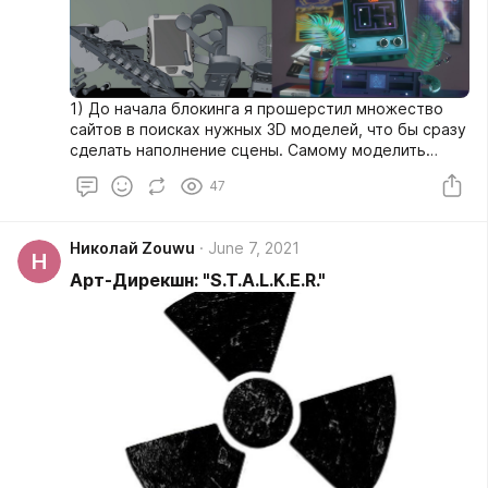
1) До начала блокинга я прошерстил множество
сайтов в поисках нужных 3D моделей, что бы сразу
сделать наполнение сцены. Самому моделить
пришлось только КПК в центре и шлем пси-защиты.
47
Николай Zouwu
June 7, 2021
Н
Арт-Дирекшн: "S.T.A.L.K.E.R."