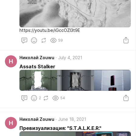
https://youtu.be/iGccOZI3t9E
59
Николай Zouwu
July 4, 2021
Н
Assats Stalker
2
54
Николай Zouwu
June 18, 2021
Н
Превизуализация: "S.T.A.L.K.E.R."