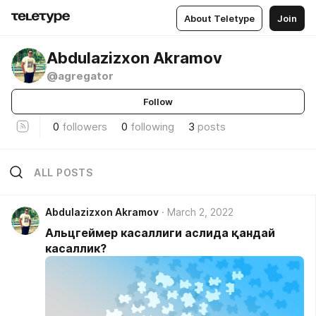
About Teletype
Join
Abdulazizxon Akramov
@agregator
Follow
0
followers
0
following
3
posts
ALL POSTS
Abdulazizxon Akramov
March 2, 2022
Альцгеймер касаллиги аслида қандай
касаллик?