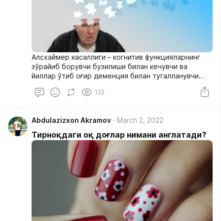
Алсхаймер касаллиги – когнитив функцияларнинг
зўрайиб борувчи бузилиши билан кечувчи ва
йиллар ўтиб оғир деменция билан тугалланувчи
нейродегенератив касаллик. Ушбу касаллик
122
биринчи бўлиб 1906 йили немис психиатри А.
Алсхаймер (1864-1915) томонидан ёзилган.
Abdulazizxon Akramov
March 2, 2022
Тирноқдаги оқ доғлар нимани англатади?