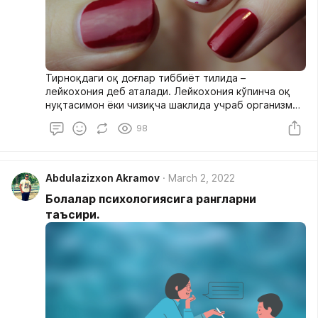
Тирноқдаги оқ доғлар тиббиёт тилида –
лейкохония деб аталади. Лейкохония кўпинча оқ
нуқтасимон ёки чизиқча шаклида учраб организм
учун айтарли хавф туғдирмайди ва фақат косметик
98
дефект хисобланади. Айрим холларда эса у
организмда яширин кечаётган жиддий
патологиянинг белгиси бўлиши мумкин.
Abdulazizxon Akramov
March 2, 2022
Болалар психологиясига рангларни
таъсири.