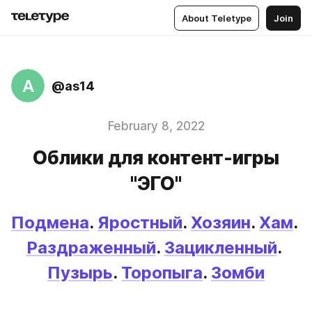
About Teletype
Join
A
@as14
February 8, 2022
Облики для контент-игры
"ЭГО"
Подмена
. 
Яростный
. 
Хозяин
. 
Хам
. 
Раздраженный
. 
Зацикленный
. 
Пузырь
. 
Торопыга
. 
Зомби