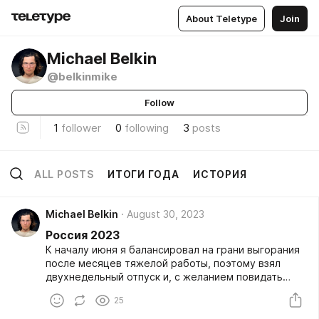
About Teletype
Join
Michael Belkin
@belkinmike
Follow
1
follower
0
following
3
posts
ALL POSTS
ИТОГИ ГОДА
ИСТОРИЯ
Michael Belkin
August 30, 2023
Россия 2023
К началу июня я балансировал на грани выгорания
после месяцев тяжелой работы, поэтому взял
двухнедельный отпуск и, с желанием повидать
друзей и семью и необходимостью притормозить
25
и обдумать, что делать дальше, отправился в
поездку домой. Так в конце июня 2023 года я