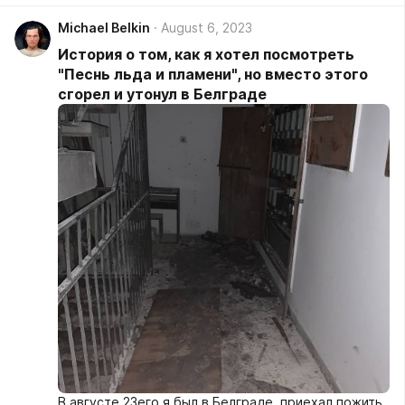
оказался в России – спустя 9 месяцев приключений
Michael Belkin
August 6, 2023
в эмиграции.
История о том, как я хотел посмотреть
"Песнь льда и пламени", но вместо этого
сгорел и утонул в Белграде
В августе 23его я был в Белграде, приехал пожить