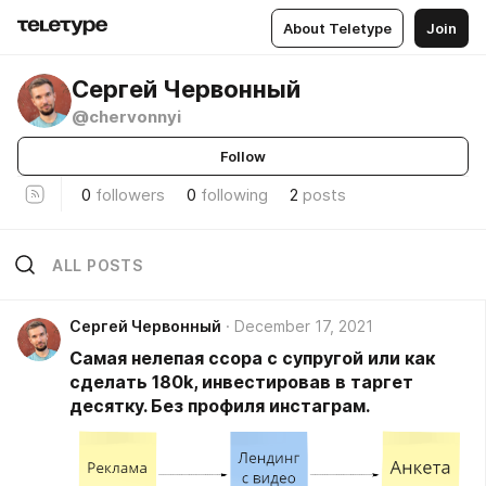
About Teletype
Join
Сергей Червонный
@chervonnyi
Follow
0
followers
0
following
2
posts
ALL POSTS
Сергей Червонный
December 17, 2021
Самая нелепая ссора с супругой или как
сделать 180k, инвестировав в таргет
десятку. Без профиля инстаграм.