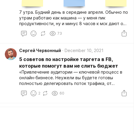
7 утра. Будний день в середине апреля. Обычно по
утрам работаю как машина — у меня пик
продуктивности, ну и минус 8 часов к мск дают о
себе узнать: в мои мексиканские 8 утра рабочие
73
чаты уже разрываются.
Сергей Червонный
December 10, 2021
5 советов по настройке таргета в FB,
которые помогут вам не слить бюджет
«Привлечение аудитории — ключевой процесс в
онлайн-бизнесе. Неужели вы будете готовы
полностью делегировать поток трафика, от
которого зависят все ваши прибыли, другому
2
60
человеку?» — вот, что я услышал на встрече от
собственника онлайн-школы с оборотом 10 млн+,
когда запускал свой первый проект. В тот момент я
решил, что буду настраивать таргет сам.