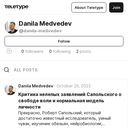
About Teletype
Join
Danila Medvedev
@danila-medvedev
Follow
0
followers
0
following
2
posts
ALL POSTS
Danila Medvedev
October 20, 2023
Критика нелепых заявлений Сапольского о
свободе воли и нормальная модель
личности
Прекрасно, Роберт Сапольский, который
достаточно известный исследователь, умный
чувак, изучение обезьян, нейробиологии,