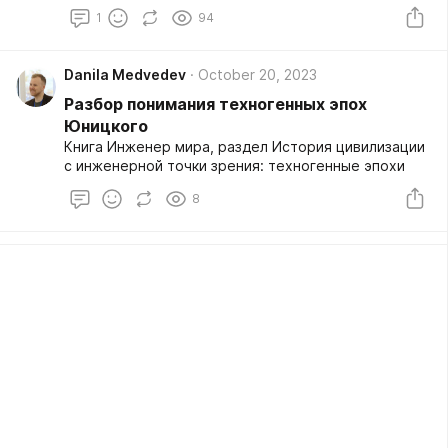
интеллекта человека, вдруг решил влезть в
1
94
философию и в когнитивную науку заодно.
Danila Medvedev
October 20, 2023
Разбор понимания техногенных эпох
Юницкого
Книга Инженер мира, раздел История цивилизации
с инженерной точки зрения: техногенные эпохи
8