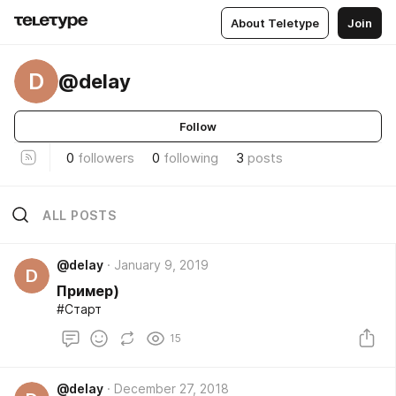
About Teletype
Join
D
@delay
Follow
0
followers
0
following
3
posts
ALL POSTS
@delay
January 9, 2019
D
Пример)
#Старт
15
@delay
December 27, 2018