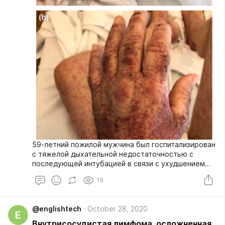
59-летний пожилой мужчина был госпитализирован
с тяжелой дыхательной недостаточностью с
последующей интубацией в связи с ухудшением
его респираторного состояния. Во время
19
пребывания в больнице он получал несколько
эмпирических антибиотиков широкого спектра
действия (цефепим, пиперациллин / тазобактам,
@englishtech
October 28, 2020
линезолид, гентамицин и меропенем и амикацин). У
E
пациента в анамнезе не было аллергии на
Внутрисосудистая лимфома, осложненная