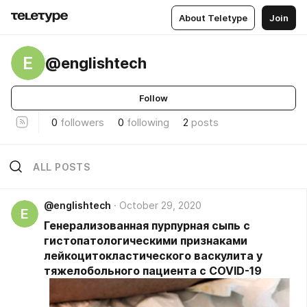
About Teletype
Join
E
@englishtech
Follow
0
followers
0
following
2
posts
ALL POSTS
@englishtech
October 29, 2020
E
Генерализованная пурпурная сыпь с
гистопатологическими признаками
лейкоцитокластического васкулита у
тяжелобольного пациента с COVID-19