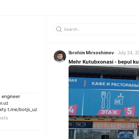
Ibrohim Mirxoshimov
July 24, 
Mehr Kutubxonasi - bepul k
e engineer
i.uz
ity t.me/botjs_uz
osts