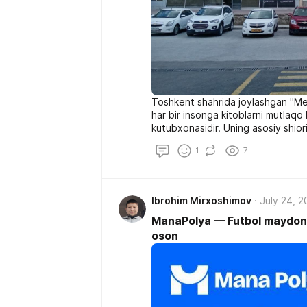
Toshkent shahrida joylashgan "Meh
har bir insonga kitoblarni mutlaq
kutubxonasidir. Uning asosiy shiori
1
7
Ibrohim Mirxoshimov
July 24, 
ManaPolya — Futbol maydonini
oson