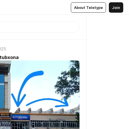
About Teletype
Join
2025
utubxona