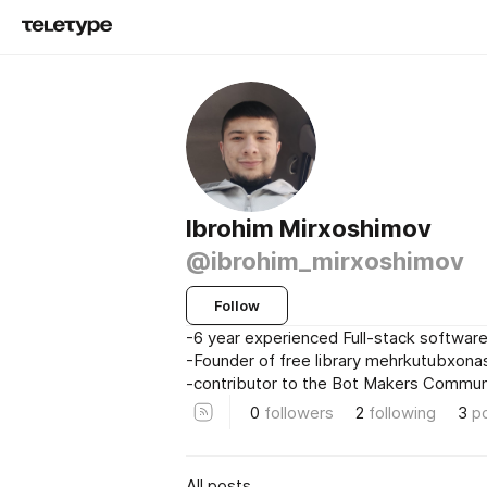
Ibrohim Mirxoshimov
@ibrohim_mirxoshimov
Follow
-6 year experienced Full-stack softwar
-Founder of free library mehrkutubxonas
-contributor to the Bot Makers Commun
0
followers
2
following
3
p
All posts