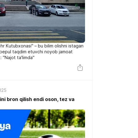
r Kutubxonasi" – bu bilim olishni istagan
o bepul taqdim etuvchi noyob jamoat
: "Najot ta'limda"
2025
 bron qilish endi oson, tez va