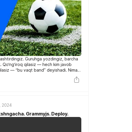
alashtirdingiz. Guruhga yozdingiz, barcha
. Qo‘ng‘iroq qilasiz — hech kim javob
qilasiz — “bu vaqt band” deyishadi. Nima
ron qilish bu qadar murakkab?
, 2024
kshngacha. Grammyjs. Deploy.