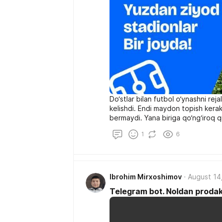
Do‘stlar bilan futbol o‘ynashni rej
kelishdi. Endi maydon topish kerak
bermaydi. Yana biriga qo‘ng‘iroq 
uchun 2025-yilda hanuz stadion b
1
6
Ibrohim Mirxoshimov
August 14
Telegram bot. Noldan proda