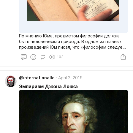
По мнению Юма, предметом философии должна
быть человеческая природа. В одном из главных
произведений Юм писал, что «философам следует
сделать человеческую природу предметом
103
умозрения и изучать ее тщательно и точно с
целью открыть те принципы, которые управляют
нашим познанием, возбуждают наши чувства и
заставляют нас одобрять или порицать тот или
@internationalle
April 2, 2019
иной частный объект, поступок или образ
Эмпиризм Джона Локка
действий».