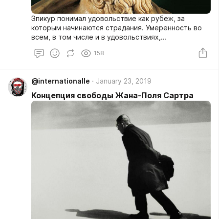
Эпикур понимал удовольствие как рубеж, за
которым начинаются страдания. Умеренность во
всем, в том числе и в удовольствиях,
рассматривается мыслителем как
158
самостоятельное и значительное благо. По
мнению философа, тот, кто привык к умеренности,
не будет страдать, когда многого нет и приходится
@internationalle
January 23, 2019
довольствоваться малым.
Концепция свободы Жана-Поля Сартра