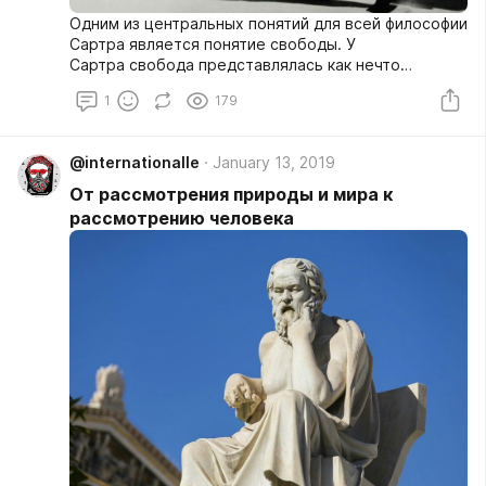
Одним из центральных понятий для всей философии
Сартра является понятие свободы. У
Сартра свобода представлялась как нечто
абсолютное, раз и навсегда данное («человек
1
179
осужден быть свободным»). Она предшествует
сущности человека.
@internationalle
January 13, 2019
От рассмотрения природы и мира к
рассмотрению человека