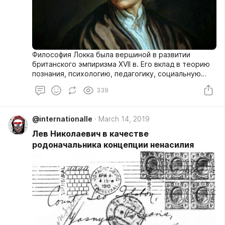
Философия Локка была вершиной в развитии
британского эмпиризма XVII в. Его вклад в теорию
познания, психологию, педагогику, социальную
философию был настолько существенным, что
339
принадлежащие ему идеи и открытия вдохновляли
философов в последующие времена.
@internationalle
March 14, 2019
Лев Николаевич в качестве
родоначальника концепции ненасилия