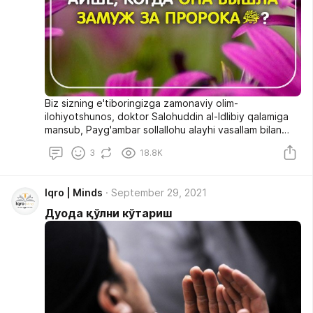
Biz sizning e'tiboringizga zamonaviy olim-
ilohiyotshunos, doktor Salohuddin al-Idlibiy qalamiga
mansub, Payg'ambar sollallohu alayhi vasallam bilan
turmush qurgan paytlarida Oisha (r.a.) yoshining
3
18.8K
belgilanishi haqidagi tadqiqotni taqdim etamiz.
Iqro | Minds
September 29, 2021
Дуода қўлни кўтариш