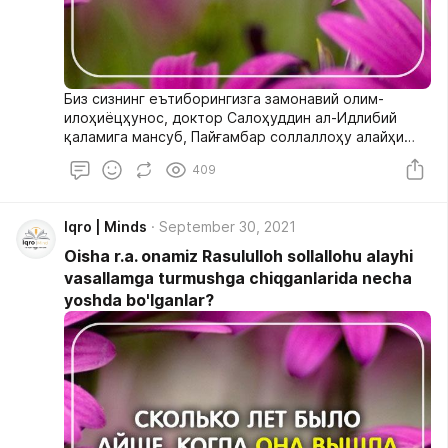
Биз сизнинг еътиборингизга замонавий олим-
илоҳиёцҳунос, доктор Салоҳуддин ал-Идлибий
қаламига мансуб, Пайғамбар соллаллоҳу алайҳи
васаллам билан турмуш қурган пайтларида Оиша
409
(р.а.) ёшининг белгиланиши ҳақидаги тадқиқотни
тақдим етамиз.
Iqro | Minds
September 30, 2021
Oisha r.a. onamiz Rasululloh sollallohu alayhi
vasallamga turmushga chiqganlarida necha
yoshda bo'lganlar?