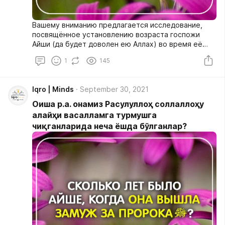
Вашему вниманию предлагается исследование,
посвящённое установлению возраста госпожи
Айши (да будет доволен ею Аллах) во время её
бракосочетания с Пророком ﷺ, принадлежащее
1
145
перу современного учёного-богослова, доктора
Салахуддина аль-Идлиби. Перевод исследования
приводится в несколько сокращённом виде.
Iqro | Minds
September 30, 2021
Оиша р.а. онамиз Расулуллоҳ соллаллоҳу
алайҳи васалламга турмушга
чиқганларида неча ёшда бўлганлар?