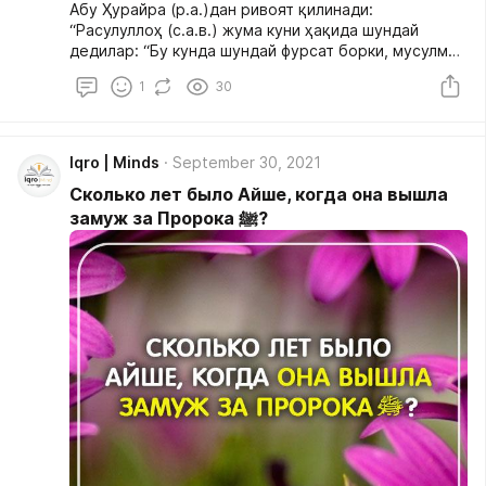
Абу Ҳурайра (р.а.)дан ривоят қилинади:
“Расулуллоҳ (с.а.в.) жума куни ҳақида шундай
дедилар: “Бу кунда шундай фурсат борки, мусулмон
банда намоз ўқиш учун шу вақтга дуч келади ва
1
30
Аллоҳдан нимани сўраса, истаганини шубҳасиз
беради”. У фурсатнинг жуда қисқалигини қўллари
билан ишора қилиб кўрсатдилар”.
Iqro | Minds
September 30, 2021
Сколько лет было Айше, когда она вышла
замуж за Пророка ﷺ?