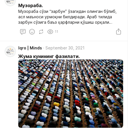
Музораба.
Музораба сўзи “зарбун” ўзагидан олинган бўлиб,
асл маъноси урмоқни билдиради. Араб тилида
зарбун сўзига баъз ҳарфларни қўшиш орқали
маънода ўзгариш юз беради. Масалан, музораба
11
дейиш билан ҳисса қўшиш, сафар қилиш
маъноларини билдиради.
Iqro | Minds
September 30, 2021
Жума кунининг фазилати.