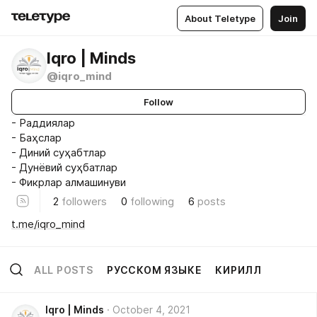
About Teletype
Join
Iqro | Minds
@iqro_mind
Follow
- Раддиялар
- Баҳслар
- Диний суҳабтлар
- Дунёвий суҳбатлар
- Фикрлар алмашинуви
2
followers
0
following
6
posts
t.me/iqro_mind
ALL POSTS
РУССКОМ ЯЗЫКЕ
КИРИЛЛ
Iqro | Minds
October 4, 2021