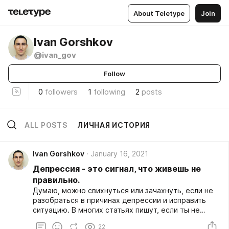
About Teletype
Join
Ivan Gorshkov
@ivan_gov
Follow
0
followers
1
following
2
posts
ALL POSTS
ЛИЧНАЯ ИСТОРИЯ
Ivan Gorshkov
January 16, 2021
Депрессия - это сигнал, что живешь не
правильно.
Думаю, можно свихнуться или зачахнуть, если не
разобраться в причинах депрессии и исправить
ситуацию. В многих статьях пишут, если ты не
выходишь из депрессивного состояния больше 2х
22