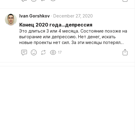
недель, нужно обратиться к психологу. Я же
просто занялся самоанализом и нашел причины
своей депрессии. Это похоже на дыры, которые
Ivan Gorshkov
December 27, 2020
высасываю энергию.
Конец 2020 года...депрессия
Это длиться 3 или 4 месяца. Состояние похоже на
выгорание или депрессию. Нет денег, искать
новые проекты нет сил. За эти месяцы потерял
трех крупных заказчиков. Перестал тренироваться
17
и тупо убиваю время на ютубе. Иногда пытаюсь
заработать денег, чтобы платить за квартиру и еду.
Копятся долги. Жена переживает и неосознанно
выносит мозг. Уже на грани развода, но мы
пытаемся сохраниться, у нас дочка.