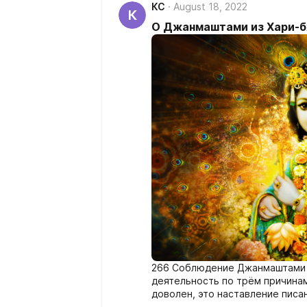
КС
August 18, 2022
К
О Джанмаштами из Хари-б
266 Соблюдение Джанмаштами 
деятельность по трём причина
доволен, это наставление писа
соблюдая этот обет.