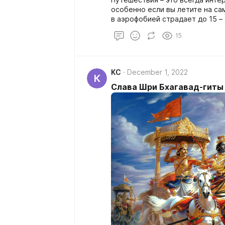
особенно если вы летите на сам
в аэрофобией страдает до 15 –
аэропорта, длительные ожидан
15
вывести из равновесия даже са
меня волнительное состояние н
собирать чемодан, а делаю я э
поездки.
КС
December 1, 2022
К
Слава Шри Бхагавад-гиты