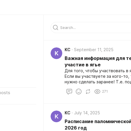
КС
September 11, 2025
К
Важная информация для те
участие в ягье
Для того, чтобы участвовать в 
Если вы участвуете за кого-то,
нужно сделать заранее! Т.е. п
отдельный столик для регистрац
271
posts
получить талон. Узнать, в как
вас церемония будет проводить
утра и до церемонии поститьс
и дети) в соответствии с ваши
КС
July 14, 2025
воздерживаться от принятия в 
К
прийти как минимум за полчаса 
Расписание паломнической
одежде (желательно с тилакой
2026 год