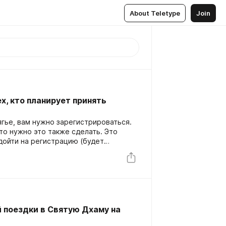
About Teletype
Join
х, кто планирует принять
ягье, вам нужно зарегистрироваться.
 то нужно это также сделать. Это
одойти на регистрацию (будет
ию на ягьи), заплатить взнос - 300р.,
ой точно день и время интересующая
ся. В день церемонии вам нужно с
я (исключение составляют беременные
ми возможностями, как минимум
пищу злаков и бобовых. На церемонию
до начала в чистой вайшнавской
 поездки в Святую Дхаму на
). После церемонии в определенный