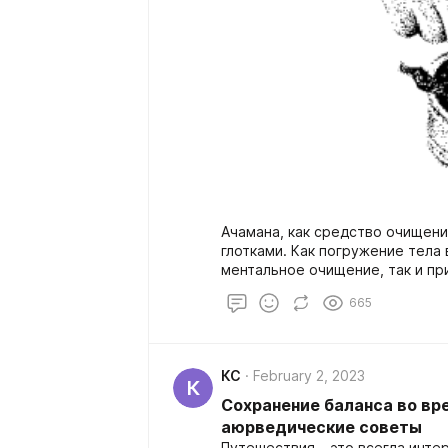
Ачамана, как средство очищени
глотками. Как погружение тела 
ментальное очищение, так и пр
сочетании с мантрами достигае
665
необходимо очищение, и нет в
может пригодиться ачамана. Г
глядя на воду в своей правой л
водой, а затем выпейте ее. Пр
КС
February 2, 2023
очистить чувства путем прикос
К
Таков принцип для всех типов
Сохранение баланса во вр
ачаману для достижения физич
аюрведические советы
началом духовной деятельности 
Путешествия – это всегда инте