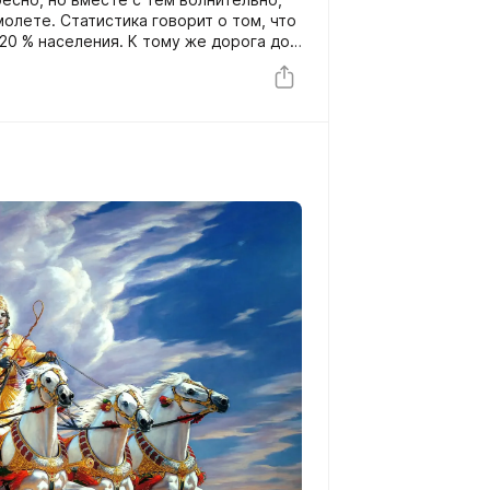
олете. Статистика говорит о том, что
 20 % населения. К тому же дорога до
ия, досмотры и задержки рейсов могут
мых стойких путешественников. У
ачинается уже тогда, когда я начинаю
то обычно за несколько дней до начала