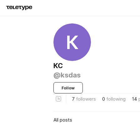
К
КС
@ksdas
Follow
7
followers
0
following
14
All posts