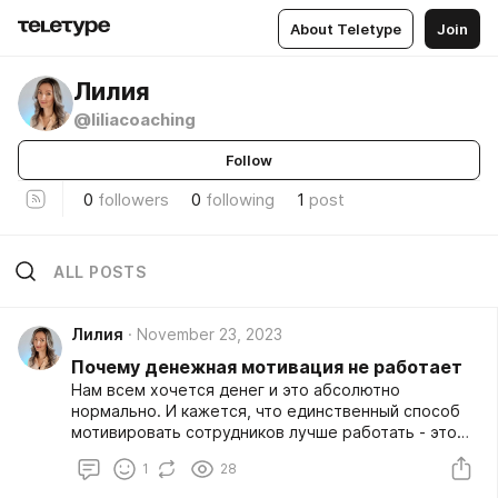
About Teletype
Join
Лилия
@liliacoaching
Follow
0
followers
0
following
1
post
ALL POSTS
Лилия
November 23, 2023
Почему денежная мотивация не работает
Нам всем хочется денег и это абсолютно
нормально. И кажется, что единственный способ
мотивировать сотрудников лучше работать - это
предложить им деньги.
1
28