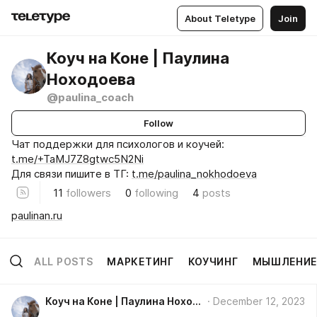
About Teletype
Join
Коуч на Коне | Паулина
Ноходоева
@paulina_coach
Follow
Чат поддержки для психологов и коучей:
t.me/+TaMJ7Z8gtwc5N2Ni
Для связи пишите в ТГ:
t.me/paulina_nokhodoeva
11
followers
0
following
4
posts
paulinan.ru
ALL POSTS
МАРКЕТИНГ
КОУЧИНГ
МЫШЛЕНИ
Коуч на Коне | Паулина Ноходоева
December 12, 2023