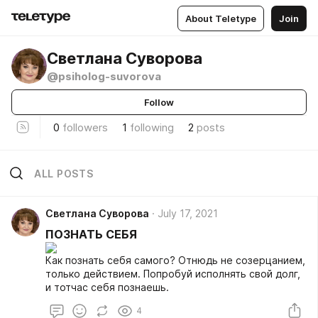
About Teletype
Join
Светлана Суворова
@psiholog-suvorova
Follow
0
followers
1
following
2
posts
ALL POSTS
Светлана Суворова
July 17, 2021
ПОЗНАТЬ СЕБЯ
Как познать себя самого? Отнюдь не созерцанием,
только действием. Попробуй исполнять свой долг,
и тотчас себя познаешь.
4