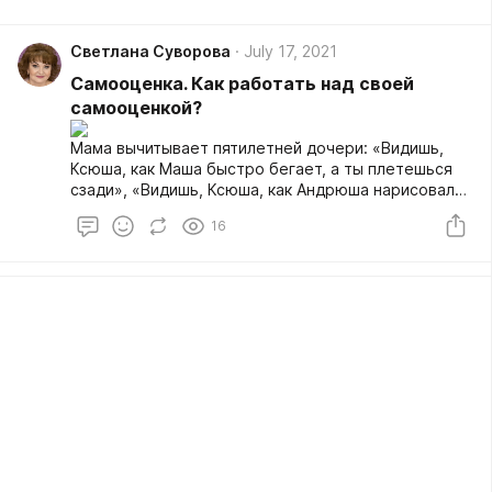
Светлана Суворова
July 17, 2021
Самооценка. Как работать над своей
самооценкой?
Мама вычитывает пятилетней дочери: «Видишь,
Ксюша, как Маша быстро бегает, а ты плетешься
сзади», «Видишь, Ксюша, как Андрюша нарисовал
красиво, а у тебя ничего не получилось»,
16
«Посмотри, Ксюша, Людочка съела весь супчик, а
ты не съела и половины», так в ребенке
закладывается «Я плохая, я хуже Маши, Андрюши,
Людочки. Я ничего не могу, у меня ничего не
получается» и т.д.