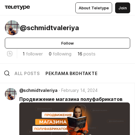
About Teletype
Join
@schmidtvaleriya
Follow
1
follower
0
following
16
posts
ALL POSTS
РЕКЛАМА ВКОНТАКТЕ
@schmidtvaleriya
February 14, 2024
Продвижение магазина полуфабрикатов