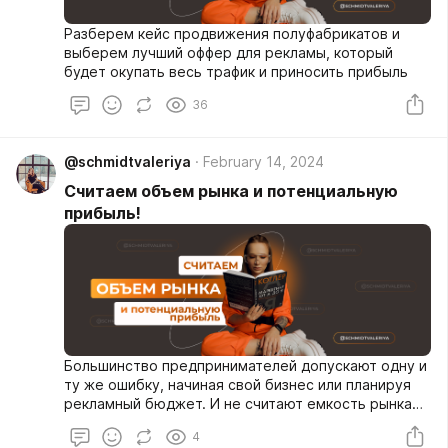
Разберем кейс продвижения полуфабрикатов и
выберем лучший оффер для рекламы, который
будет окупать весь трафик и приносить прибыль
36
@schmidtvaleriya
February 14, 2024
Считаем объем рынка и потенциальную
прибыль!
Большинство предпринимателей допускают одну и
ту же ошибку, начиная свой бизнес или планируя
реклaмный бюджет. И не считают емкость рынка
на который они могут претендовать! *это основная
4
причина почему 90% предпринимателей