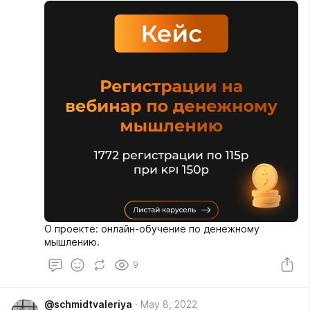
регистрации: 35.135р Кол-во заявок: 105
(большинство покупали по 2 билета) Средняя цена
за заявку: 227р ⠀ Клиент остался доволен, собрали
почти полный зал!)
О проекте: онлайн-обучение по денежному
мышлению. ⠀
9
@schmidtvaleriya
May 8, 2022