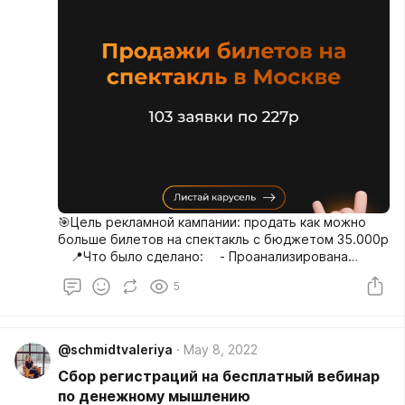
🎯Цель рекламной кампании: продать как можно
больше билетов на спектакль с бюджетом 35.000р
⠀ 📍Что было сделано: ⠀ - Проанализирована
целевая аудитория, посадочные страницы и
5
принято решение вести людей в инстаграм -
Выделены преимущества камерного спектакля -
Создано 12 рекламных креативов. ⠀ Реклама
велась с целью сообщения для привлечения
@schmidtvaleriya
May 8, 2022
заявок + часть бюджета потратили на рекламу с
Сбор регистраций на бесплатный вебинар
целью трафик для продвижения самого инстаграм.
⠀ ✅Итого за период работы: ⠀ Траты на
по денежному мышлению