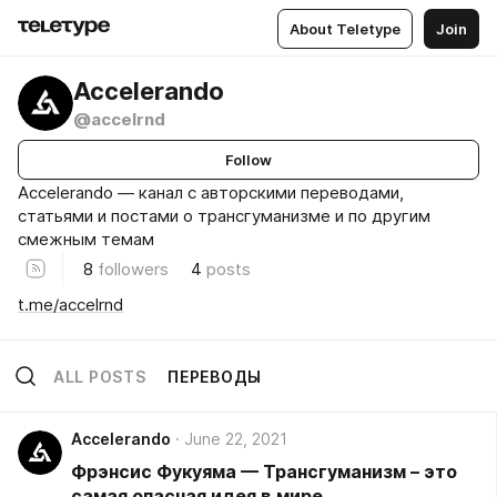
About Teletype
Join
Accelerando
@accelrnd
Follow
Accelerando — канал с авторскими переводами,
статьями и постами о трансгуманизме и по другим
смежным темам
8
followers
4
posts
t.me/accelrnd
ALL POSTS
ПЕРЕВОДЫ
Accelerando
June 22, 2021
Фрэнсис Фукуяма — Трансгуманизм – это
самая опасная идея в мире