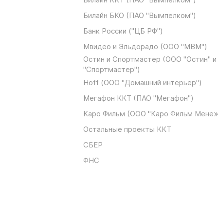
Билайн БКО (ПАО "Вымпелком")
Банк России ("ЦБ РФ")
Мвидео и Эльдорадо (ООО "МВМ")
Остин и Спортмастер (ООО "Остин" 
"Спортмастер")
Hoff (ООО "Домашний интерьер")
Мегафон ККТ (ПАО "Мегафон")
Каро Фильм (ООО "Каро Фильм Мене
Остальные проекты ККТ
СБЕР
ФНС