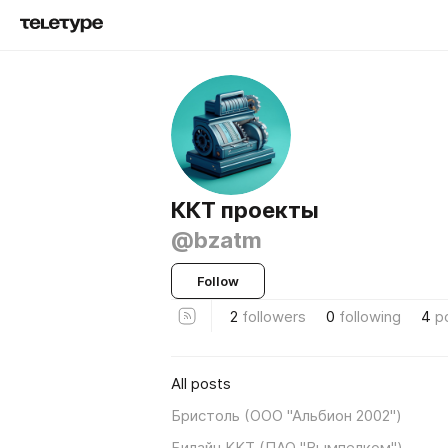
ККТ проекты
@bzatm
Follow
2
followers
0
following
4
p
All posts
Бристоль (ООО "Альбион 2002")
Билайн ККТ (ПАО "Вымпелком")