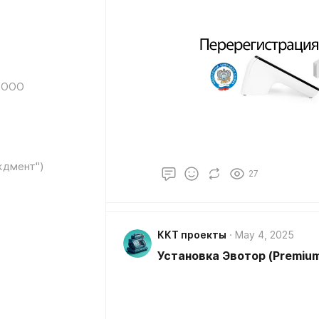
и ООО
ждмент")
27
ККТ проекты
May 4, 2025
Установка Эвотор (Premiu