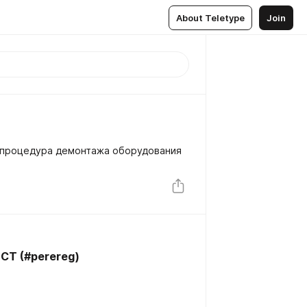
About Teletype
Join
а процедура демонтажа оборудования
СТ (#perereg)