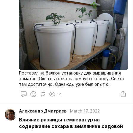
Поставил на балкон установку для выращивания
томатов. Окна выходят на южную сторону. Света
там достаточно. Однажды уже был опыт с
выращиванием томатов в субстрате на этом
12
балконе. Поэтому досветку решил не делать.
Александр Дмитриев
March 17, 2022
Влияние разницы температур на
содержание сахара в землянике садовой