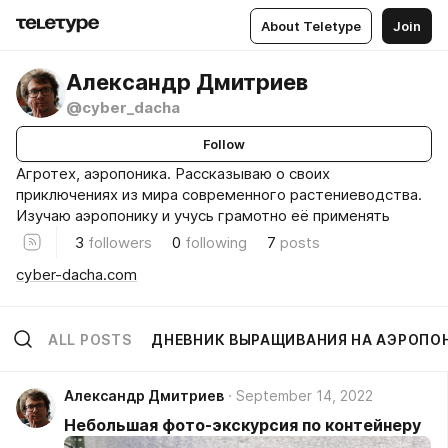
About Teletype
Join
Александр Дмитриев
@cyber_dacha
Follow
Агротех, аэропоника. Рассказываю о своих
приключениях из мира современного растениеводства.
Изучаю аэропонику и учусь грамотно её применять
3
followers
0
following
7
posts
cyber-dacha.com
ALL POSTS
ДНЕВНИК ВЫРАЩИВАНИЯ НА АЭРОПО
Александр Дмитриев
September 14, 2022
Небольшая фото-экскурсия по контейнеру