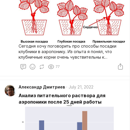
Сегодня хочу поговорить про способы посадки
клубники в аэропонику. Из опыта я понял, что
клубничные корни очень чувствительны к
воздушно-капельной среде и небольшие
77
отклонения могут быть фатальными для растения.
Особенно важно следить за сердечком и местом,
откуда растут корни. Даже в субстрате всегда
обращают внимание на высоту посадки растения.
Александр Дмитриев
July 21, 2022
Анализ питательного раствора для
аэропоники после 25 дней работы