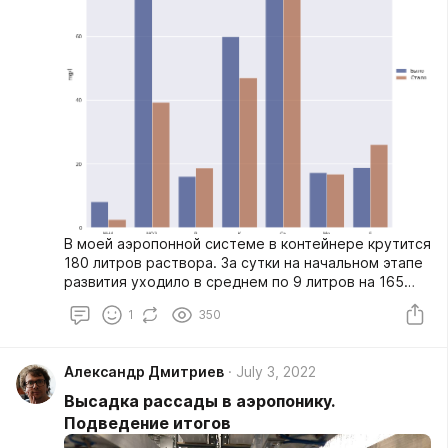
В моей аэропонной системе в контейнере крутится
180 литров раствора. За сутки на начальном этапе
развития уходило в среднем по 9 литров на 165
кустов. Часто раствор полностью менять не
1
350
хочется, поэтому я раз несколько дней доливал
воду и добавлял раствор до нужной концентрации
- 410 ppm (Такая низкая концентрация сделана
Александр Дмитриев
July 3, 2022
специально для аэропоники). Стоит отметить, что
кусты находились на стадии вегетации. Доливку я
Высадка рассады в аэропонику.
производил с тем же соотношением элементов,
Подведение итогов
что и в изначальном растворе. Но что, если