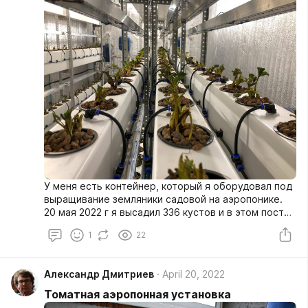
элементы расходуются с разной скоростью?
Раствор полностью я не менял уже 25 дней. В
таком случае, за это время мог случиться перекос
по питанию. Поэтому я отнес раствор на анализ в
лабораторию, чтобы посмотреть как изменирось
соотношение...
У меня есть контейнер, который я оборудовал под
выращивание земляники садовой на аэропонике.
20 мая 2022 г я высадил 336 кустов и в этом посте
расскажу о результатах первого этапа - от высадки
1
22
до перевода на режим вегетации.
Александр Дмитриев
April 20, 2022
Томатная аэропонная установка