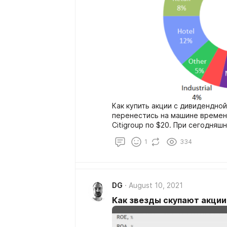
Как купить акции с дивидендн
перенестись на машине времени
Citigroup по $20. При сегодняш
принесло бы 10% дивдоходност
1
334
ждать 12 лет.
DG
August 10, 2021
Как звезды скупают акции