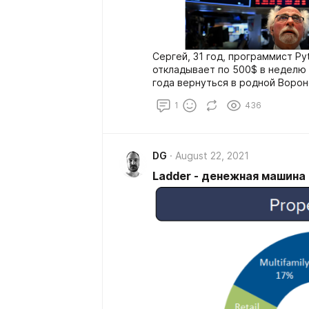
Сергей, 31 год, программист Pyt
откладывает по 500$ в неделю 
года вернуться в родной Ворон
обзавестись молодой женой и р
1
436
инвестирует через мобильное 
там через сложный процент 4,5
DG
August 22, 2021
Ladder - денежная машина 