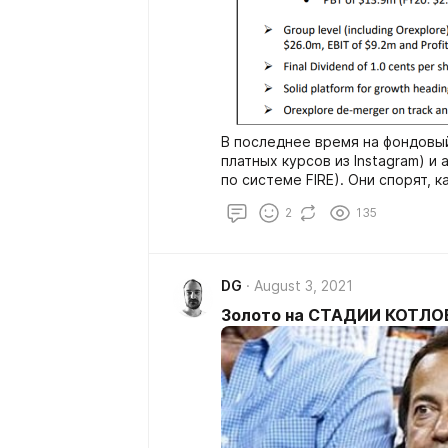
В последнее время на фондовы
платных курсов из Instagram) и
по системе FIRE). Они спорят, 
высокотехнологичный Apple c д
2
135
Колу, приносящую 2,7%. Тем в
«Во время золотой лихорадки п
компанию с доходностью 20%.
DG
August 3, 2021
Золото на СТАДИИ КОТЛО