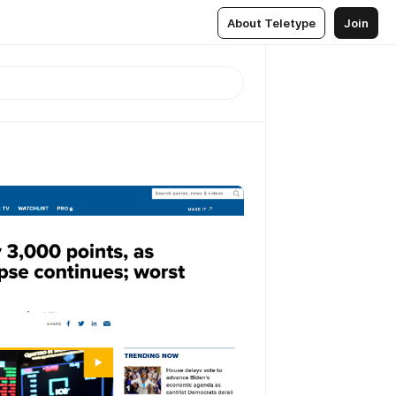
About Teletype
Join