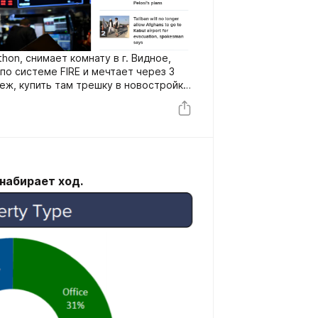
hon, снимает комнату в г. Видное,
по системе FIRE и мечтает через 3
еж, купить там трешку в новостройке,
аботать удаленно. Для этого
приложение Тинькофф и уже накопил
 млн. рублей.
набирает ход.