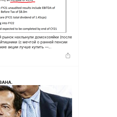
й рынок нахлынули домохозяйки (после
 айтишники (с мечтой о ранней пенсии
какие акции лучше купить —
оходностью 2,8% или понятную Кока-
ременем я, руководствуясь принципом
родавай лопаты», инвестирую в
ВАНА.