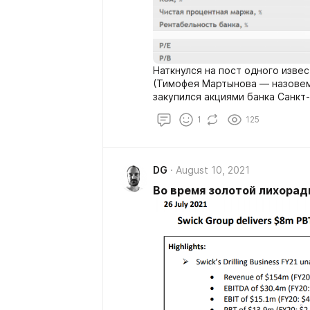
Наткнулся на пост одного изве
(Тимофея Мартынова — назовем 
закупился акциями банка Санкт
теперь основная акция в его п
1
125
DG
August 10, 2021
Во время золотой лихорад