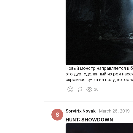
Новый монстр направляется к бо
это дух, сделанный из роя насе
скромная кучка на полу, котора
Взгляните на ночной кошмар в 
20
Sorvirix Novak
March 26, 2019
S
HUNT: SHOWDOWN