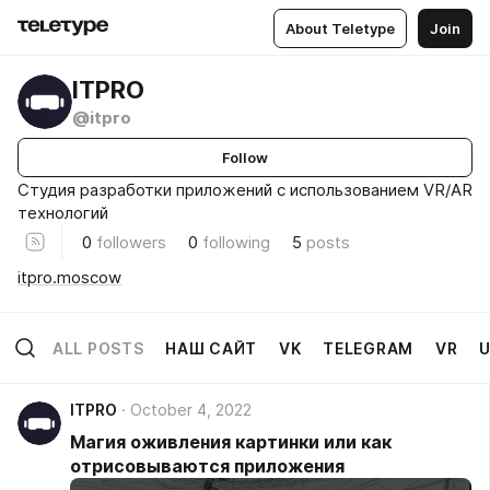
About Teletype
Join
ITPRO
@itpro
Follow
Студия разработки приложений с использованием VR/AR
технологий
0
followers
0
following
5
posts
itpro.moscow
ALL POSTS
НАШ САЙТ
VK
TELEGRAM
VR
ITPRO
October 4, 2022
Магия оживления картинки или как
отрисовываются приложения