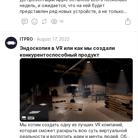
недель, и ожидается, что на ней будет
представлен ряд новых устройств, а не только
новый iPhone. Мы также нашли три (да, именно три)
19
новые модели Apple Watch и даже пару
обновленных наушников AirPods Pro.
ITPRO
August 17, 2022
Эндоскопия в VR или как мы создали
конкурентоспособный продукт
Мы хотим создать одну из лучших VR компаний,
которая сможет раскрыть всю суть виртуальной
реальности и воплотить идеи и мечты людей. Об