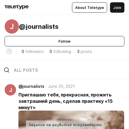
About Teletype
Join
J
@journalists
Follow
0
followers
0
following
3
posts
ALL POSTS
@journalists
June 20, 2021
J
Приглашаю тебя, прекрасная, прожить
завтрашний день, сделав практику «15
минут»