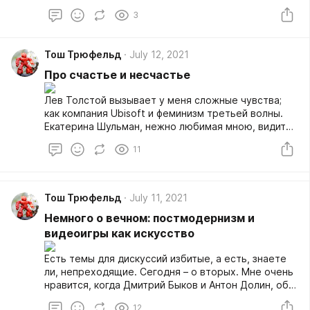
детали и зацепки и решить, наконец, ребус о том,
3
какого же чёрта здесь происходит, головоломку,
комплексностью своею так похожую на рассказ
Набокова Signs and Symbols, сменяется тонким
Тош Трюфельд
July 12, 2021
bittersweet удовольствием от экзистенциального
принятия по завершении. И столько мыслей внутрь
Про счастье и несчастье
себя по просмотре!
Лев Толстой вызывает у меня сложные чувства;
как компания Ubisoft и феминизм третьей волны.
Екатерина Шульман, нежно любимая мною, видит
главную полемику русской мысли как спор между
11
Толстым и Достоевским, твёрдо отдавая при этом
симпатии первому. На мой вкус, однако, оба
небожителя здесь сильно преувеличены:
перефразируя Шварца, и Толстой, и Достоевский
Тош Трюфельд
July 11, 2021
вовсе не величайшие из королей, а всего лишь
Немного о вечном: постмодернизм и
выдающиеся да и только; приз моего восхищения,
несомненно, достаётся Гоголю и Чехову. И ладно
видеоигры как искусство
бы, дело было лишь в художественной стилистике,
к каковой у Льва Николаевича я имею массу
Есть темы для дискуссий избитые, а есть, знаете
вопросов; но ведь есть проблемы и с «креслом
ли, непреходящие. Сегодня – о вторых. Мне очень
идей»!
нравится, когда Дмитрий Быков и Антон Долин, оба
мною нежно любимые, настолько по-разному
12