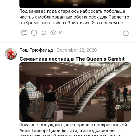
Под занавес года стараюсь набросать побольше
частных меблированных обстановок для Парлетто
в «Кромешных тайнах Эпиотики». Это совсем не
значит, что с боем курантов я перестану
10
набрасывать, просто хочется уже завершить
визуальный аспект всей нижней части города, в
которой развернутся основные события демо-
Тош Трюфельд
December 22, 2020
версии.
Семантика лестниц в The Queen's Gambit
Пока все обсуждают, как сериал с прекрасноокой
Аней Тейлор-Джой (кстати, я заподозрил её