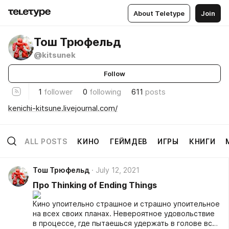
About Teletype
Join
Тош Трюфельд
@kitsunek
Follow
1
follower
0
following
611
posts
kenichi-kitsune.livejournal.com/
ALL POSTS
КИНО
ГЕЙМДЕВ
ИГРЫ
КНИГИ
Тош Трюфельд
July 12, 2021
Про Thinking of Ending Things
Кино упоительно страшное и страшно упоительное
на всех своих планах. Невероятное удовольствие
в процессе, где пытаешься удержать в голове все