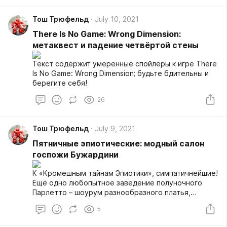
Cuphead не просто стилизован под винтажные
мультфильмы 30-х; он сверкает, гудит и
Тош Трюфельд
July 10, 2021
приплясывает в точности как творения Макса
Флейшера и раннего Уолта Диснея. Его
There Is No Game: Wrong Dimension:
сумасшедший джазовый bullet hell требует
метаквест и падение четвёртой стены
максимальной сосредоточенности, терпеливого
анализа паттернов противника и завязанного в
Текст содержит умеренные спойлеры к игре There
выбленочный узел спинного мозга. Сегодня,
Is No Game: Wrong Dimension; будьте бдительны и
однако, я бы хотел остановиться не столько на
берегите себя!
воспевании этих двух достоинств игры (хотя
неминуемо предстоит мне скатываться в самую
26
бесстыдную похвалу), сколько на их
неразрывной...
Тош Трюфельд
July 9, 2021
Пятничные эпиотические: модный салон
госпожи Бужардини
К «Кромешным тайнам Эпиотики», симпатичнейшие!
Ещё одно любопытное заведение полуночного
Парлетто – шоурум разнообразного платья,
которым заведует Агостина Бужардини, большая
5
модница и всяческая светская львица. Главное его
назначение в геймплейном смысле – это, конечно