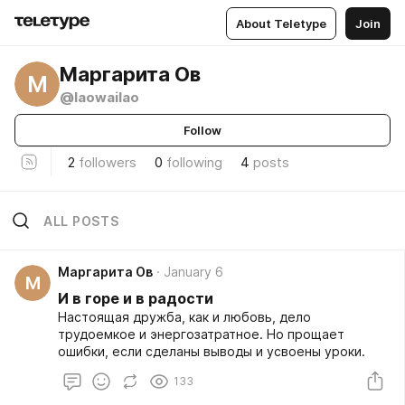
About Teletype
Join
Маргарита Ов
М
@laowailao
Follow
2
followers
0
following
4
posts
ALL POSTS
Маргарита Ов
January 6
М
И в горе и в радости
Настоящая дружба, как и любовь, дело
трудоемкое и энергозатратное. Но прощает
ошибки, если сделаны выводы и усвоены уроки.
133