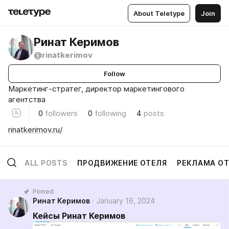
About Teletype
Join
Ринат Керимов
@rinatkerimov
Follow
Маркетинг-стратег, директор маркетингового
агентства
0
followers
0
following
4
posts
rinatkerimov.ru/
ALL POSTS
ПРОДВИЖЕНИЕ ОТЕЛЯ
РЕКЛАМА ОТ
Pinned
Ринат Керимов
January 16, 2024
Кейсы Ринат Керимов